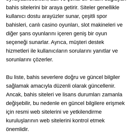
bahis sitelerini bir araya getirir. Siteler genellikle
kullanıcı dostu arayüzler sunar, çeşitli spor
bahisleri, canlı casino oyunları, slot makineleri ve
diğer şans oyunlarını içeren geniş bir oyun
seçeneği sunarlar. Ayrıca, müşteri destek
hizmetleri ile kullanıcıların sorularını yanıtlar ve
sorunlarını çözerler.
Bu liste, bahis severlere doğru ve güncel bilgiler
sağlamak amacıyla düzenli olarak güncellenir.
Ancak, bahis siteleri ve lisans durumları zamanla
değişebilir, bu nedenle en güncel bilgilere erişmek
için resmi web sitelerini ve yetkilendirme
kuruluşlarının web sitelerini kontrol etmek
önemlidir.