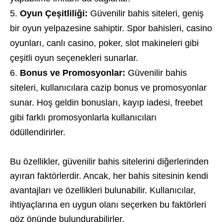
Oyun Çeşitliliği:
Güvenilir bahis siteleri, geniş
bir oyun yelpazesine sahiptir. Spor bahisleri, casino
oyunları, canlı casino, poker, slot makineleri gibi
çeşitli oyun seçenekleri sunarlar.
Bonus ve Promosyonlar:
Güvenilir bahis
siteleri, kullanıcılara cazip bonus ve promosyonlar
sunar. Hoş geldin bonusları, kayıp iadesi, freebet
gibi farklı promosyonlarla kullanıcıları
ödüllendirirler.
Bu özellikler, güvenilir bahis sitelerini diğerlerinden
ayıran faktörlerdir. Ancak, her bahis sitesinin kendi
avantajları ve özellikleri bulunabilir. Kullanıcılar,
ihtiyaçlarına en uygun olanı seçerken bu faktörleri
göz önünde bulundurabilirler.