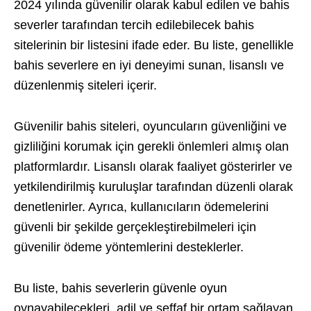
2024 yılında güvenilir olarak kabul edilen ve bahis
severler tarafından tercih edilebilecek bahis
sitelerinin bir listesini ifade eder. Bu liste, genellikle
bahis severlere en iyi deneyimi sunan, lisanslı ve
düzenlenmiş siteleri içerir.
Güvenilir bahis siteleri, oyuncuların güvenliğini ve
gizliliğini korumak için gerekli önlemleri almış olan
platformlardır. Lisanslı olarak faaliyet gösterirler ve
yetkilendirilmiş kuruluşlar tarafından düzenli olarak
denetlenirler. Ayrıca, kullanıcıların ödemelerini
güvenli bir şekilde gerçekleştirebilmeleri için
güvenilir ödeme yöntemlerini desteklerler.
Bu liste, bahis severlerin güvenle oyun
oynayabilecekleri, adil ve şeffaf bir ortam sağlayan