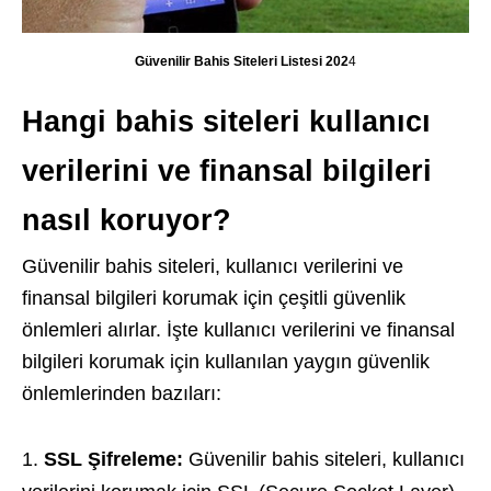
Güvenilir Bahis Siteleri Listesi 202
4
Hangi bahis siteleri kullanıcı
verilerini ve finansal bilgileri
nasıl koruyor?
Güvenilir bahis siteleri, kullanıcı verilerini ve
finansal bilgileri korumak için çeşitli güvenlik
önlemleri alırlar. İşte kullanıcı verilerini ve finansal
bilgileri korumak için kullanılan yaygın güvenlik
önlemlerinden bazıları:
SSL Şifreleme:
Güvenilir bahis siteleri, kullanıcı