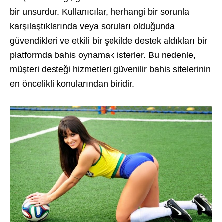
bir unsurdur. Kullanıcılar, herhangi bir sorunla
karşılaştıklarında veya soruları olduğunda
güvendikleri ve etkili bir şekilde destek aldıkları bir
platformda bahis oynamak isterler. Bu nedenle,
müşteri desteği hizmetleri güvenilir bahis sitelerinin
en öncelikli konularından biridir.