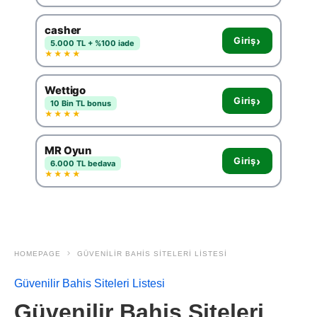
casher
›
Giriş
5.000 TL + %100 iade
★★★★
Wettigo
›
Giriş
10 Bin TL bonus
★★★★
MR Oyun
›
Giriş
6.000 TL bedava
★★★★
HOMEPAGE
GÜVENILIR BAHIS SITELERI LISTESI
Güvenilir Bahis Siteleri Listesi
Güvenilir Bahis Siteleri