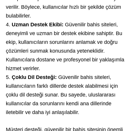
verilir. Böylece, kullanıcılar hızlı bir şekilde çözüm
bulabilirler.
Uzman Destek Ekibi:
Güvenilir bahis siteleri,
deneyimli ve uzman bir destek ekibine sahiptir. Bu
ekip, kullanıcıların sorunlarını anlamak ve doğru
çözümleri sunmak konusunda yeteneklidir.
Kullanıcılara dostane ve profesyonel bir yaklaşımla
hizmet verirler.
Çoklu Dil Desteği:
Güvenilir bahis siteleri,
kullanıcıların farklı dillerde destek alabilmesi için
çoklu dil desteği sunar. Bu sayede, uluslararası
kullanıcılar da sorunlarını kendi ana dillerinde
iletebilir ve daha iyi anlaşılabilir.
Müşteri desteği, güvenilir bir bahis sitesinin önemli