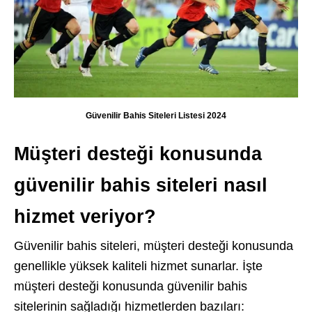
Güvenilir Bahis Siteleri Listesi 2024
Müşteri desteği konusunda
güvenilir bahis siteleri nasıl
hizmet veriyor?
Güvenilir bahis siteleri, müşteri desteği konusunda
genellikle yüksek kaliteli hizmet sunarlar. İşte
müşteri desteği konusunda güvenilir bahis
sitelerinin sağladığı hizmetlerden bazıları: