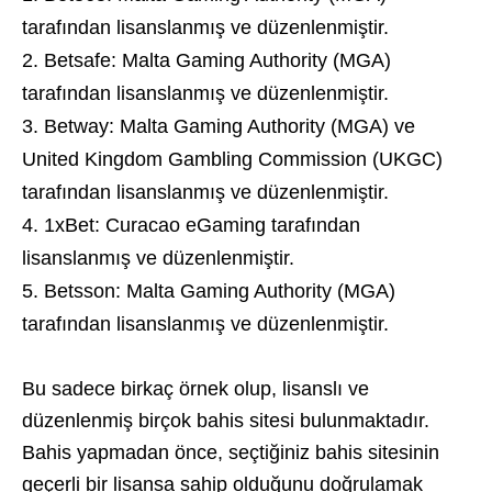
tarafından lisanslanmış ve düzenlenmiştir.
Betsafe: Malta Gaming Authority (MGA)
tarafından lisanslanmış ve düzenlenmiştir.
Betway: Malta Gaming Authority (MGA) ve
United Kingdom Gambling Commission (UKGC)
tarafından lisanslanmış ve düzenlenmiştir.
1xBet: Curacao eGaming tarafından
lisanslanmış ve düzenlenmiştir.
Betsson: Malta Gaming Authority (MGA)
tarafından lisanslanmış ve düzenlenmiştir.
Bu sadece birkaç örnek olup, lisanslı ve
düzenlenmiş birçok bahis sitesi bulunmaktadır.
Bahis yapmadan önce, seçtiğiniz bahis sitesinin
geçerli bir lisansa sahip olduğunu doğrulamak