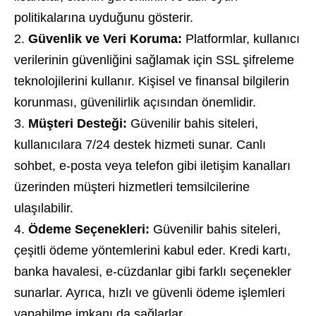
politikalarına uyduğunu gösterir.
Güvenlik ve Veri Koruma:
Platformlar, kullanıcı
verilerinin güvenliğini sağlamak için SSL şifreleme
teknolojilerini kullanır. Kişisel ve finansal bilgilerin
korunması, güvenilirlik açısından önemlidir.
Müşteri Desteği:
Güvenilir bahis siteleri,
kullanıcılara 7/24 destek hizmeti sunar. Canlı
sohbet, e-posta veya telefon gibi iletişim kanalları
üzerinden müşteri hizmetleri temsilcilerine
ulaşılabilir.
Ödeme Seçenekleri:
Güvenilir bahis siteleri,
çeşitli ödeme yöntemlerini kabul eder. Kredi kartı,
banka havalesi, e-cüzdanlar gibi farklı seçenekler
sunarlar. Ayrıca, hızlı ve güvenli ödeme işlemleri
yapabilme imkanı da sağlarlar.