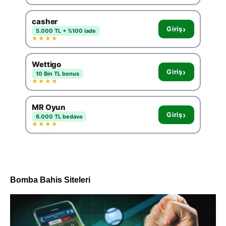
casher
›
Giriş
5.000 TL + %100 iade
★★★★
Wettigo
›
Giriş
10 Bin TL bonus
★★★★
MR Oyun
›
Giriş
6.000 TL bedava
★★★★
Bomba Bahis Siteleri