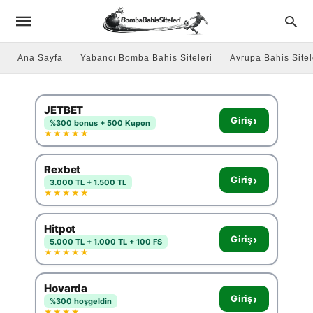
Ana Sayfa
Yabancı Bomba Bahis Siteleri
Avrupa Bahis Sitel
JETBET
›
Giriş
%300 bonus + 500 Kupon
★★★★★
Rexbet
›
Giriş
3.000 TL + 1.500 TL
★★★★★
Hitpot
›
Giriş
5.000 TL + 1.000 TL + 100 FS
★★★★★
Hovarda
›
Giriş
%300 hoşgeldin
★★★★